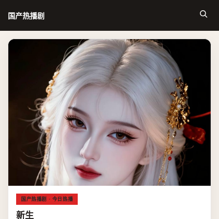
国产热播剧
国产热播剧
· 今日热播
新生